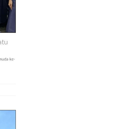
atu
muda ke-