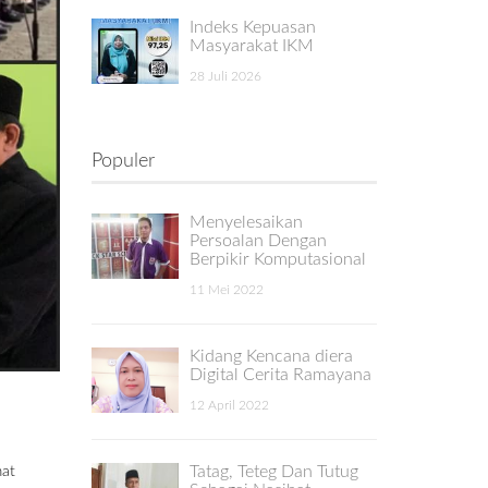
Indeks Kepuasan
Masyarakat IKM
28 Juli 2026
Populer
Menyelesaikan
Persoalan Dengan
Berpikir Komputasional
11 Mei 2022
Kidang Kencana diera
Digital Cerita Ramayana
12 April 2022
Tatag, Teteg Dan Tutug
mat