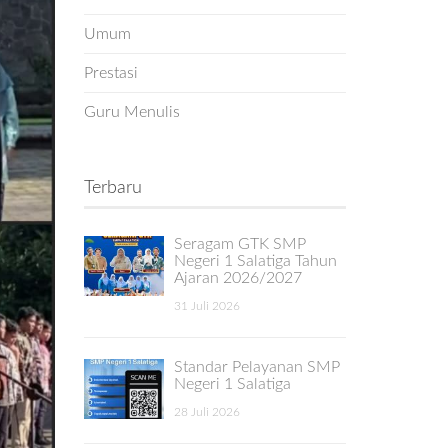
Umum
Prestasi
Guru Menulis
Terbaru
Seragam GTK SMP
Negeri 1 Salatiga Tahun
Ajaran 2026/2027
31 Juli 2026
Standar Pelayanan SMP
Negeri 1 Salatiga
28 Juli 2026