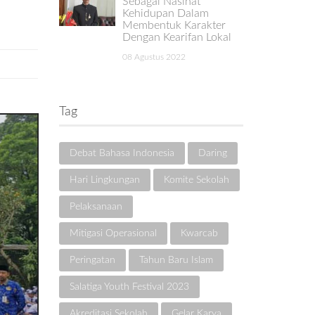
Sebagai Nasihat
Kehidupan Dalam
Membentuk Karakter
Dengan Kearifan Lokal
08 Agustus 2022
Tag
Debat Bahasa Indonesia
Daring
Hari Lingkungan
Komite Sekolah
Pelaksanaan
Mitigasi Operasional
Kwarcab
Peringatan
Tahun Baru Islam
Salatiga Youth Festival 2023
Akreditasi Sekolah
Gelar Karya