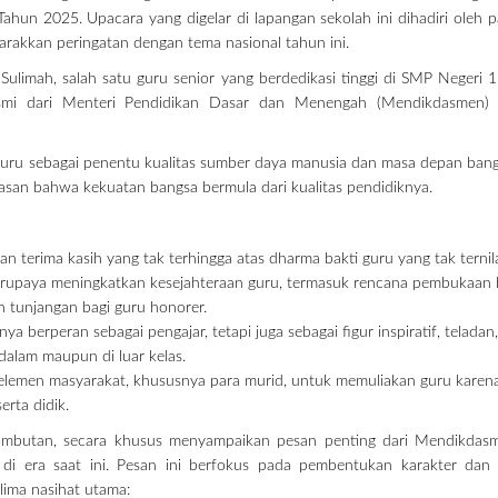
hun 2025. Upacara yang digelar di lapangan sekolah ini dihadiri oleh p
arakkan peringatan dengan tema nasional tahun ini.
limah, salah satu guru senior yang berdedikasi tinggi di SMP Negeri 1 
mi dari Menteri Pendidikan Dasar dan Menengah (Mendikdasmen) 
ru sebagai penentu kualitas sumber daya manusia dan masa depan bang
san bahwa kekuatan bangsa bermula dari kualitas pendidiknya.
terima kasih yang tak terhingga atas dharma bakti guru yang tak ternila
rupaya meningkatkan kesejahteraan guru, termasuk rencana pembukaan 
n tunjangan bagi guru honorer.
ya berperan sebagai pengajar, tetapi juga sebagai figur inspiratif, teladan
 dalam maupun di luar kelas.
lemen masyarakat, khususnya para murid, untuk memuliakan guru karena
rta didik.
sambutan, secara khusus menyampaikan pesan penting dari Mendikdas
 di era saat ini. Pesan ini berfokus pada pembentukan karakter dan 
ima nasihat utama: