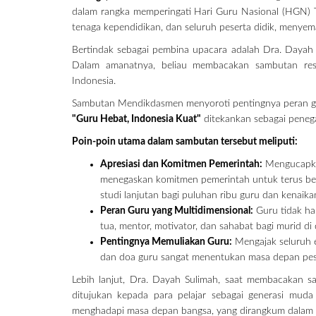
dalam rangka memperingati Hari Guru Nasional (HGN) Ta
tenaga kependidikan, dan seluruh peserta didik, menyem
Bertindak sebagai pembina upacara adalah Dra. Dayah Su
Dalam amanatnya, beliau membacakan sambutan res
Indonesia.
Sambutan Mendikdasmen menyoroti pentingnya peran gu
"Guru Hebat, Indonesia Kuat"
ditekankan sebagai penega
Poin-poin utama dalam sambutan tersebut meliputi:
Apresiasi dan Komitmen Pemerintah:
Mengucapkan 
menegaskan komitmen pemerintah untuk terus be
studi lanjutan bagi puluhan ribu guru dan kenaika
Peran Guru yang Multidimensional:
Guru tidak han
tua, mentor, motivator, dan sahabat bagi murid di
Pentingnya Memuliakan Guru:
Mengajak seluruh e
dan doa guru sangat menentukan masa depan pese
Lebih lanjut, Dra. Dayah Sulimah, saat membacakan 
ditujukan kepada para pelajar sebagai generasi muda
menghadapi masa depan bangsa, yang dirangkum dalam l