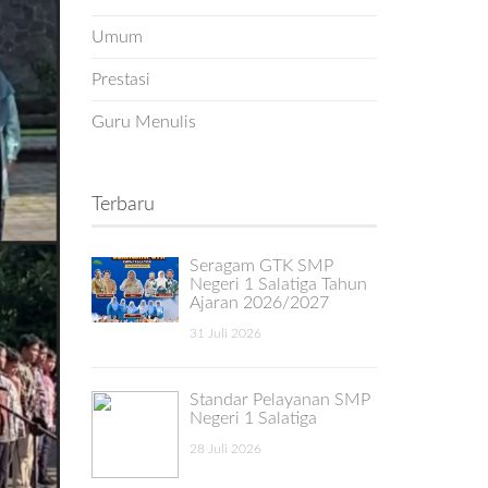
Umum
Prestasi
Guru Menulis
Terbaru
Seragam GTK SMP
Negeri 1 Salatiga Tahun
Ajaran 2026/2027
31 Juli 2026
Standar Pelayanan SMP
Negeri 1 Salatiga
28 Juli 2026