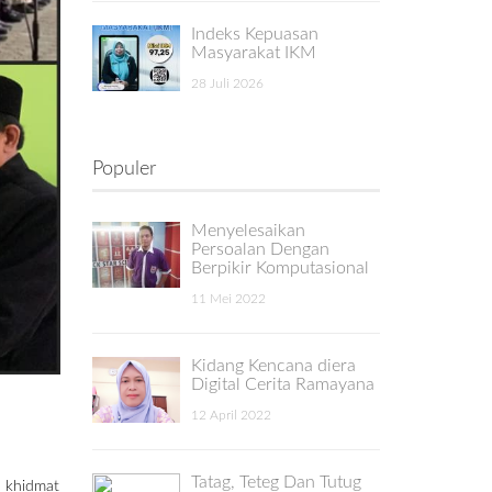
Indeks Kepuasan
Masyarakat IKM
28 Juli 2026
Populer
Menyelesaikan
Persoalan Dengan
Berpikir Komputasional
11 Mei 2022
Kidang Kencana diera
Digital Cerita Ramayana
12 April 2022
Tatag, Teteg Dan Tutug
 khidmat