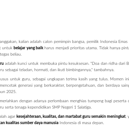
anggakan, kalian adalah calon pemimpin bangsa, pemilik Indonesia Emas
at untuk
belajar yang baik
harus menjadi prioritas utama. Tidak hanya pint
tegas beliau.
ru
adalah kunci untuk membuka pintu kesuksesan. "Doa dan ridha dari 
ru sebagai teladan, hormati, dan ikuti bimbingannya," tambahnya.
usus untuk guru, sebagai ungkapan terima kasih yang tulus. Momen in
encetak generasi yang berkarakter, berpengetahuan, dan berdaya saing
hun 2025.
dimeriahkan dengan adanya perlombaan menghias tumpeng bagi peserta 
ru serta tenaga kependidikan SMP Negeri 1 Salatiga.
alah agar
kesejahteraan, kualitas, dan martabat guru semakin meningkat
, 
an kualitas sumber daya manusia
Indonesia di masa depan.