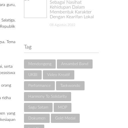
Sebagai Nasihat
ara guru,
Kehidupan Dalam
Membentuk Karakter
Dengan Kearifan Lokal
Salatiga.
08 Agustus 2022
Republik
sa. Tema
Tag
Mendongeng
Ansambel Band
i, serta
beasiswa
UKBI
Video Kreatif
, orang
Performance
Taekwondo
Harmony To Solidarity
 ridha
Sagu Satam
MOP
men yang
Dokumen
Gold Medal
kesiapan