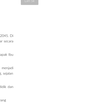
Lari 5k
 2045. Di
ar secara
Bapak Ibu
i menjadi
, sejalan
didik dan
yang