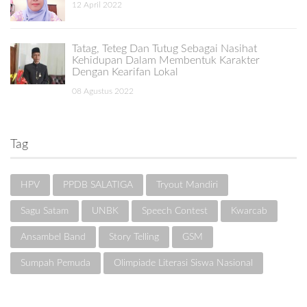
12 April 2022
Tatag, Teteg Dan Tutug Sebagai Nasihat
Kehidupan Dalam Membentuk Karakter
Dengan Kearifan Lokal
08 Agustus 2022
Tag
HPV
PPDB SALATIGA
Tryout Mandiri
Sagu Satam
UNBK
Speech Contest
Kwarcab
Ansambel Band
Story Telling
GSM
Sumpah Pemuda
Olimpiade Literasi Siswa Nasional