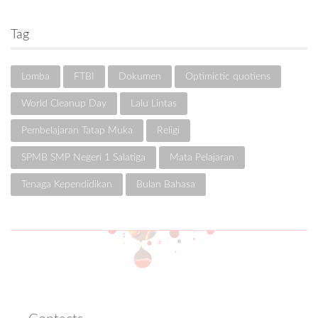
Tag
Lomba
FTBI
Dokumen
Optimictic quotiens
World Cleanup Day
Lalu Lintas
Pembelajaran Tatap Muka
Religi
SPMB SMP Negeri 1 Salatiga
Mata Pelajaran
Tenaga Kependidikan
Bulan Bahasa