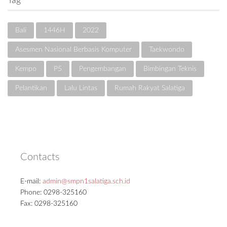
Tag
Bali
1446H
2022
Asesmen Nasional Berbasis Komputer
Taekwondo
Kempo
P5
Pengembangan
Bimbingan Teknis
Pelantikan
Lalu Lintas
Rumah Rakyat Salatiga
Contacts
E-mail:
admin@smpn1salatiga.sch.id
Phone: 0298-325160
Fax: 0298-325160