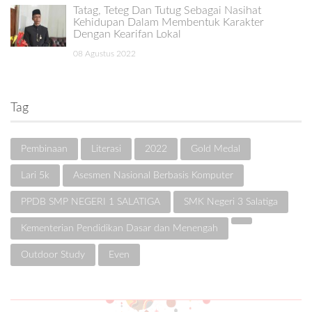
Tatag, Teteg Dan Tutug Sebagai Nasihat
Kehidupan Dalam Membentuk Karakter
Dengan Kearifan Lokal
08 Agustus 2022
Tag
Pembinaan
Literasi
2022
Gold Medal
Lari 5k
Asesmen Nasional Berbasis Komputer
PPDB SMP NEGERI 1 SALATIGA
SMK Negeri 3 Salatiga
Kementerian Pendidikan Dasar dan Menengah
Outdoor Study
Even