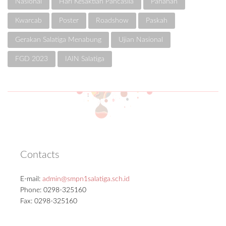
Nasional
Hari Kesaktian Pancasila
Panahan
Kwarcab
Poster
Roadshow
Paskah
Gerakan Salatiga Menabung
Ujian Nasional
FGD 2023
IAIN Salatiga
Contacts
E-mail:
admin@smpn1salatiga.sch.id
Phone: 0298-325160
Fax: 0298-325160