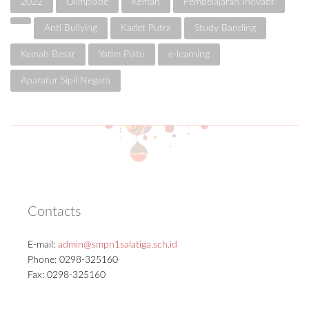
2022
Olimpiade
Kemah
Pembelajaran Inovatif
Anti Bullying
Kadet Putra
Study Banding
Kemah Besar
Yatim Piatu
e-learning
Aparatur Sipil Negara
Contacts
E-mail:
admin@smpn1salatiga.sch.id
Phone: 0298-325160
Fax: 0298-325160