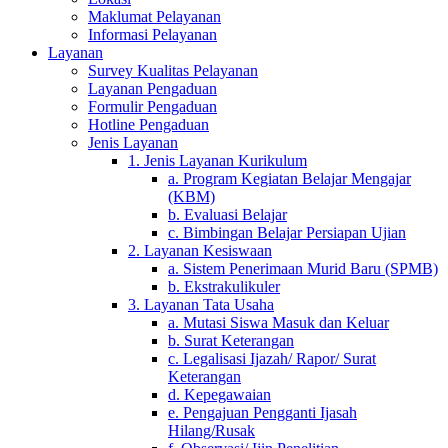
Maklumat Pelayanan
Informasi Pelayanan
Layanan
Survey Kualitas Pelayanan
Layanan Pengaduan
Formulir Pengaduan
Hotline Pengaduan
Jenis Layanan
1. Jenis Layanan Kurikulum
a. Program Kegiatan Belajar Mengajar
(KBM)
b. Evaluasi Belajar
c. Bimbingan Belajar Persiapan Ujian
2. Layanan Kesiswaan
a. Sistem Penerimaan Murid Baru (SPMB)
b. Ekstrakulikuler
3. Layanan Tata Usaha
a. Mutasi Siswa Masuk dan Keluar
b. Surat Keterangan
c. Legalisasi Ijazah/ Rapor/ Surat
Keterangan
d. Kepegawaian
e. Pengajuan Pengganti Ijasah
Hilang/Rusak