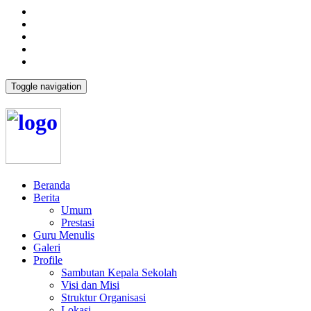
Toggle navigation
Beranda
Berita
Umum
Prestasi
Guru Menulis
Galeri
Profile
Sambutan Kepala Sekolah
Visi dan Misi
Struktur Organisasi
Lokasi