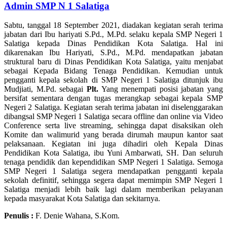
Admin SMP N 1 Salatiga
Sabtu, tanggal 18 September 2021, diadakan kegiatan serah terima
jabatan dari Ibu hariyati S.Pd., M.Pd. selaku kepala SMP Negeri 1
Salatiga kepada Dinas Pendidikan Kota Salatiga. Hal ini
dikarenakan Ibu Hariyati, S.Pd., M.Pd. mendapatkan jabatan
struktural baru di Dinas Pendidikan Kota Salatiga, yaitu menjabat
sebagai Kepada Bidang Tenaga Pendidikan. Kemudian untuk
pengganti kepala sekolah di SMP Negeri 1 Salatiga ditunjuk ibu
Mudjiati, M.Pd. sebagai
Plt.
Yang menempati posisi jabatan yang
bersifat sementara dengan tugas merangkap sebagai kepala SMP
Negeri 2 Salatiga. Kegiatan serah terima jabatan ini diselenggarakan
dibangsal SMP Negeri 1 Salatiga secara offline dan online via Video
Conference serta live streaming, sehingga dapat disaksikan oleh
Komite dan walimurid yang berada dirumah maupun kantor saat
pelaksanaan. Kegiatan ini juga dihadiri oleh Kepala Dinas
Pendidikan Kota Salatiga, ibu Yuni Ambarwati, SH. Dan seluruh
tenaga pendidik dan kependidikan SMP Negeri 1 Salatiga. Semoga
SMP Negeri 1 Salatiga segera mendapatkan pengganti kepala
sekolah definitif, sehingga segera dapat memimpin SMP Negeri 1
Salatiga menjadi lebih baik lagi dalam memberikan pelayanan
kepada masyarakat Kota Salatiga dan sekitarnya.
Penulis :
F. Denie Wahana, S.Kom.