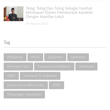
Tatag, Teteg Dan Tutug Sebagai Nasihat
Kehidupan Dalam Membentuk Karakter
Dengan Kearifan Lokal
08 Agustus 2022
Tag
Prapaskah
Pleno
Dokumen
Santunan
Menyanyi Solo
Evaluasi pembelajaran
Adiwiyata
MBG
Harmony To Solidarity
Estival Tunas Bahasa Ibu
2020
Penjaringan Kesehatan